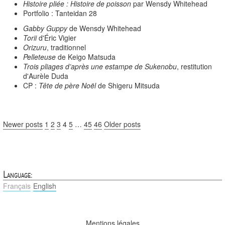
Histoire pliée : Histoire de poisson
par Wensdy Whitehead
Portfolio : Tanteidan 28
Gabby Guppy
de Wensdy Whitehead
Torii
d'Éric Vigier
Orizuru
, traditionnel
Pelleteuse
de Keigo Matsuda
Trois pliages d’après une estampe de Sukenobu
, restitution
d'Aurèle Duda
CP :
Tête de père Noël
de Shigeru Mitsuda
Newer posts
1
2
3
4
5
…
45
46
Older posts
Language:
Français
English
Mentions légales