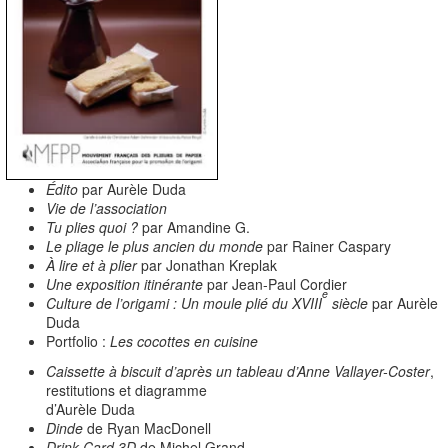
Édito
par Aurèle Duda
Vie de l’association
Tu plies quoi ?
par Amandine G.
Le pliage le plus ancien du monde
par Rainer Caspary
À lire et à plier
par Jonathan Kreplak
Une exposition itinérante
par Jean-Paul Cordier
e
Culture de l’origami : Un moule plié du XVIII
siècle
par Aurèle
Duda
Portfolio :
Les cocottes en cuisine
Caissette à biscuit d’après un tableau d’Anne Vallayer-Coster
,
restitutions et diagramme
d’Aurèle Duda
Dinde
de Ryan MacDonell
Drink Card 3D
de Michel Grand