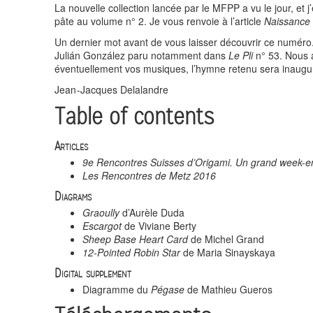
La nouvelle collection lancée par le MFPP a vu le jour, et 
pâte au volume n° 2. Je vous renvoie à l’article
Naissance 
Un dernier mot avant de vous laisser découvrir ce numéro. 
Julián González paru notamment dans
Le Pli
n° 53. Nous a
éventuellement vos musiques, l’hymne retenu sera inauguré
Jean -Jacques Delalandre
Table of contents
Articles
9e Rencontres Suisses d’Origami. Un grand week-end
Les Rencontres de Metz 2016
Diagrams
Graoully
d’Aurèle Duda
Escargot
de Viviane Berty
Sheep Base Heart Card
de Michel Grand
12-Pointed Robin Star
de Maria Sinayskaya
Digital supplement
Diagramme du
Pégase
de Mathieu Gueros