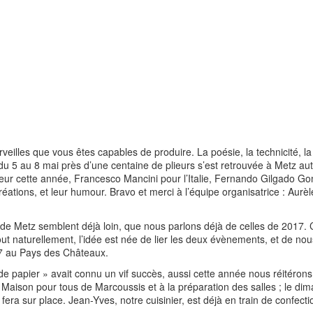
veilles que vous êtes capables de produire. La poésie, la technicité, la p
 5 au 8 mai près d’une centaine de plieurs s’est retrouvée à Metz auto
nneur cette année, Francesco Mancini pour l’Italie, Fernando Gilgado Go
réations, et leur humour. Bravo et merci à l’équipe organisatrice : Aurèl
de Metz semblent déjà loin, que nous parlons déjà de celles de 2017. 
ut naturellement, l’idée est née de lier les deux évènements, et de nou
7 au Pays des Châteaux.
de papier » avait connu un vif succès, aussi cette année nous réitérons 
aison pour tous de Marcoussis et à la préparation des salles ; le di
fera sur place. Jean-Yves, notre cuisinier, est déjà en train de confectio