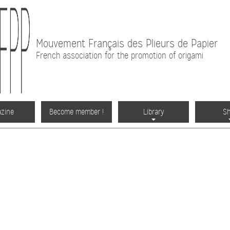
Mouvement Français des Plieurs de Papier
French association for the promotion of origami
zine
Become member !
Library
S