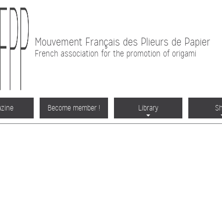
Mouvement Français des Plieurs de Papier
French association for the promotion of origami
zine
Become member !
Library
S