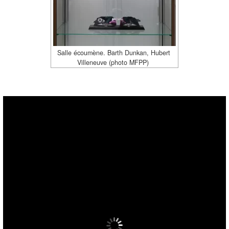
Salle écoumène. Barth Dunkan, Hubert
Villeneuve (photo MFPP)